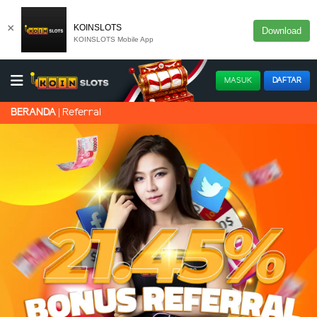
×
KOINSLOTS
Download
KOINSLOTS Mobile App
MASUK
DAFTAR
Referral
BERANDA