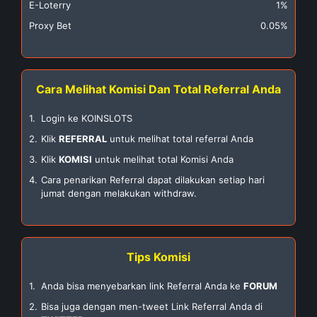
E-Loterry
1%
Proxy Bet
0.05%
Cara Melihat Komisi Dan Total Referral Anda
1.
Login ke KOINSLOTS
2.
Klik
REFERRAL
untuk melihat total referral Anda
3.
Klik
KOMISI
untuk melihat total Komisi Anda
4.
Cara penarikan Referral dapat dilakukan setiap hari
jumat dengan melakukan withdraw.
Tips Komisi
1.
Anda bisa menyebarkan link Referral Anda ke
FORUM
2.
Bisa juga dengan men-tweet Link Referral Anda di