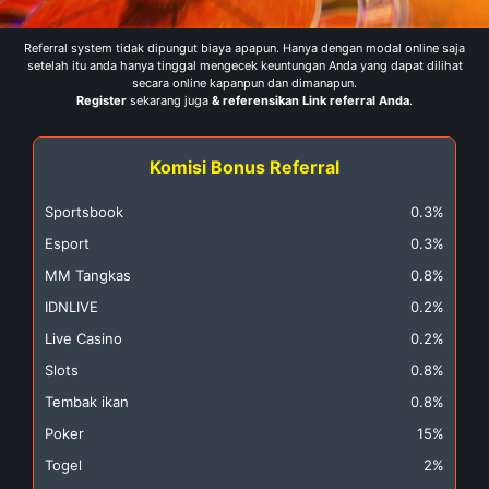
Referral system tidak dipungut biaya apapun. Hanya dengan modal online saja
setelah itu anda hanya tinggal mengecek keuntungan Anda yang dapat dilihat
secara online kapanpun dan dimanapun.
Register
sekarang juga
& referensikan Link referral Anda
.
Komisi Bonus Referral
Sportsbook
0.3%
Esport
0.3%
MM Tangkas
0.8%
IDNLIVE
0.2%
Live Casino
0.2%
Slots
0.8%
Tembak ikan
0.8%
Poker
15%
Togel
2%