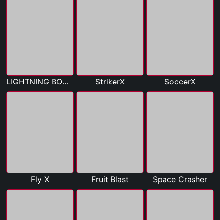
LIGHTNING BOMB
StrikerX
SoccerX
Fly X
Fruit Blast
Space Crasher