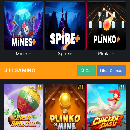
Mines+
Spire+
Plinko+
JILI GAMING
Cari
Lihat Semua