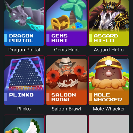
Dragon Portal
Gems Hunt
Asgard Hi-Lo
Plinko
Saloon Brawl
Mole Whacker