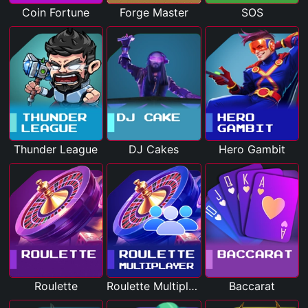
Coin Fortune
Forge Master
SOS
Thunder League
DJ Cakes
Hero Gambit
Roulette
Roulette Multiplayer
Baccarat