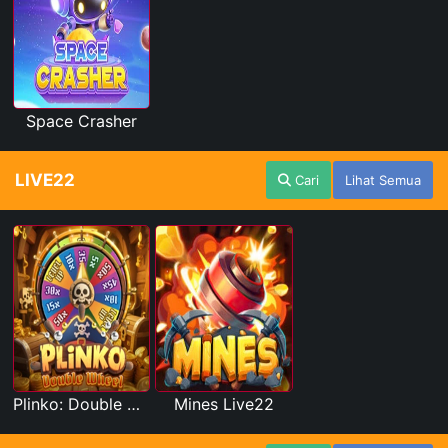
Space Crasher
LIVE22
Cari
Lihat Semua
Plinko: Double Wheel Live22
Mines Live22