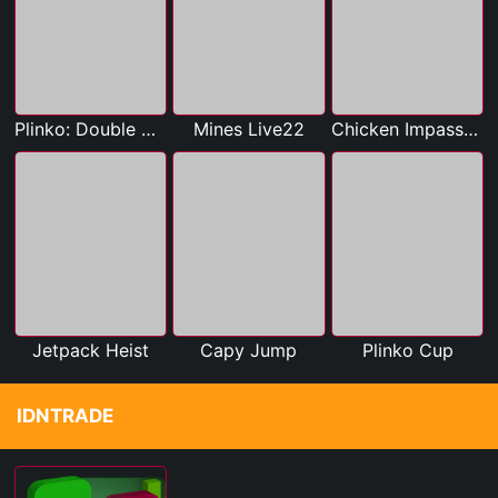
Plinko: Double Wheel Live22
Mines Live22
Chicken Impassable
Jetpack Heist
Capy Jump
Plinko Cup
IDNTRADE