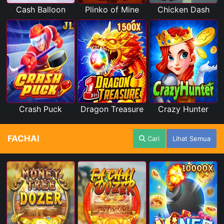
Cash Balloon
Plinko of Mine
Chicken Dash
Crash Puck
Dragon Treasure
Crazy Hunter
FACHAI
Cari
Lihat Semua