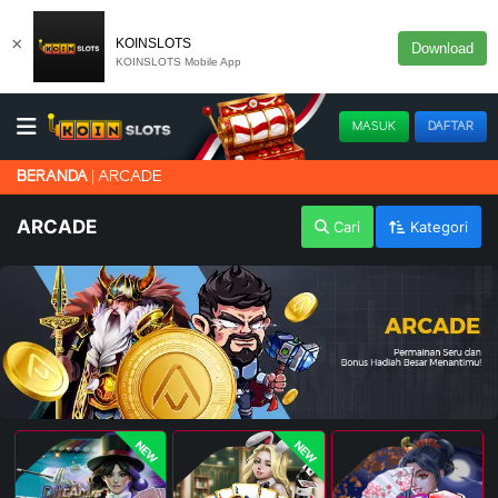
×
KOINSLOTS
Download
KOINSLOTS Mobile App
MASUK
DAFTAR
ARCADE
BERANDA
ARCADE
Cari
Kategori
NEW
NEW