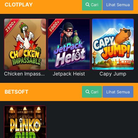
CLOTPLAY
Cari
Lihat Semua
Chicken Impassable
Jetpack Heist
Capy Jump
BETSOFT
Cari
Lihat Semua