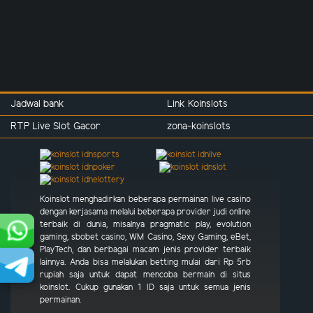
Jadwal bank
Link Koinslots
RTP Live Slot Gacor
zona-koinslots
Koinslot menghadirkan beberapa permainan live casino
dengan kerjasama melalui beberapa provider judi online
terbaik di dunia, misalnya pragmatic play, evolution
gaming, sbobet casino, WM Casino, Sexy Gaming, eBet,
PlayTech, dan berbagai macam jenis provider terbaik
lainnya. Anda bisa melalukan betting mulai dari Rp 5rb
rupiah saja untuk dapat mencoba bermain di situs
koinslot. Cukup gunakan 1 ID saja untuk semua jenis
permainan.