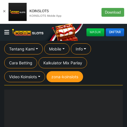
×
KOINSLOTS
Download
KOINSLOTS Mobile App
MASUK
DAFTAR
Tentang Kami
Mobile
Info
Cara Betting
Kalkulator Mix Parlay
Video Koinslots
zona-koinslots